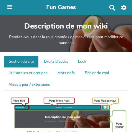
Fun Games
R
e
c
Description de mon wiki
h
e
r
Rendez-vous dans la roue crantée / gestion du site pour modifier ce
c
bandeau
h
e
r
Gestion du site
Droits d'accès
Look
Utilisateurs et groupes
Mots clefs
Fichier de conf
Mises à jour / extensions