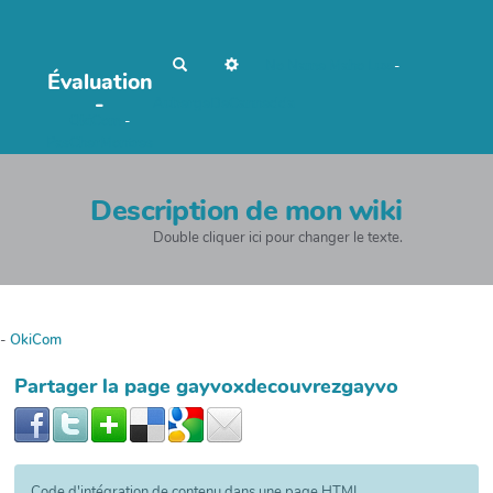
R
No Name
Maho Lux
-
Évaluation
e
c
-
AubergeDeCannedda
h
OkiCom
-
e
r
PasCherMontres
c
h
e
r
Description de mon wiki
Double cliquer ici pour changer le texte.
-
OkiCom
Partager la page gayvoxdecouvrezgayvo
Code d'intégration de contenu dans une page HTML