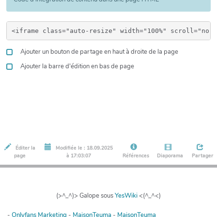
Ajouter un bouton de partage en haut à droite de la page
Ajouter la barre d'édition en bas de page
Éditer la
Modifiée le : 18.09.2025
page
à 17:03:07
Références
Diaporama
Partager
(>^_^)> Galope sous
YesWiki
<(^_^<)
-
Onlyfans Marketing
-
MaisonTeuma
-
MaisonTeuma