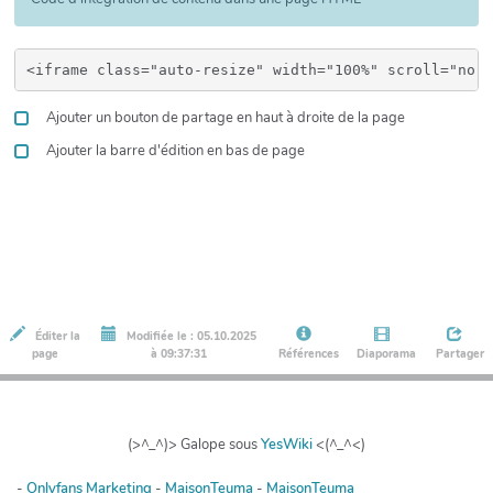
Ajouter un bouton de partage en haut à droite de la page
Ajouter la barre d'édition en bas de page
Éditer la
Modifiée le : 05.10.2025
page
à 09:37:31
Références
Diaporama
Partager
(>^_^)> Galope sous
YesWiki
<(^_^<)
-
Onlyfans Marketing
-
MaisonTeuma
-
MaisonTeuma