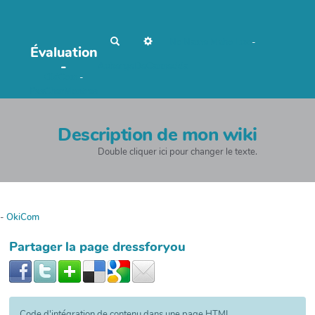
R
No Name
Maho Lux
-
Évaluation
e
c
-
AubergeDeCannedda
h
OkiCom
-
e
r
PasCherMontres
c
h
e
r
Description de mon wiki
Double cliquer ici pour changer le texte.
-
OkiCom
Partager la page dressforyou
Code d'intégration de contenu dans une page HTML