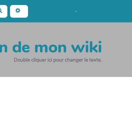
Rechercher
No Name
Maho Lux
-
AubergeDeCannedda
on de mon wiki
Double cliquer ici pour changer le texte.