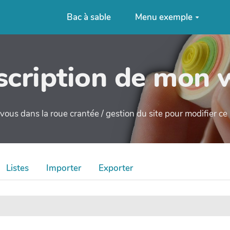
Bac à sable
Menu exemple
cription de mon 
ous dans la roue crantée / gestion du site pour modifier c
Listes
Importer
Exporter