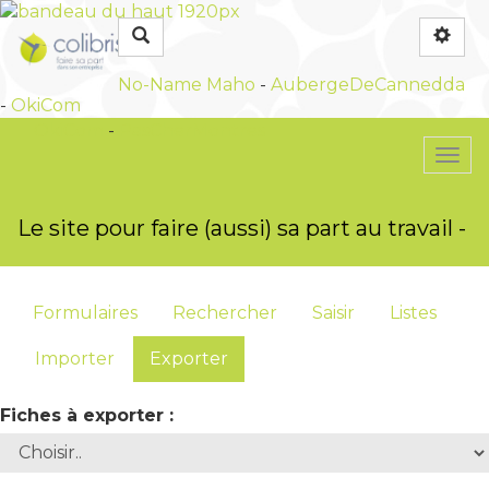
Rechercher
No-Name
Maho
-
AubergeDeCannedda
-
OkiCom
OkiCom
-
PasCherMontres
Togg
navi
Le site pour faire (aussi) sa part au travail -
Formulaires
Rechercher
Saisir
Listes
Importer
Exporter
Fiches à exporter :