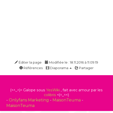
Éditer la page
Modifiée le : 18.11.2016 à 11:09:19
Références
Diaporama
Partager
(>^_^)> Galope sous
YesWiki
, fait avec amour par les
colibris
<(^_^<)
-
Onlyfans Marketing
-
MaisonTeuma
-
MaisonTeuma