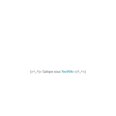
(>^_^)> Galope sous
YesWiki
<(^_^<)