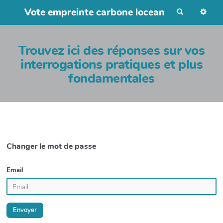
Vote empreinte carbone locean
R
e
c
h
e
r
Trouvez ici des réponses sur vos
c
h
interrogations pratiques et plus
e
r
fondamentales
Changer le mot de passe
Email
Envoyer