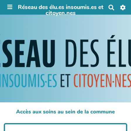
Réseau des élu.es insoumis.es et
R
citoyen.nes
e
c
h
e
r
c
h
e
r
Accès aux soins au sein de la commune