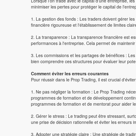
Lorsque l'on trade avec le capital d'une entreprise, l
minimiser les pertes pour protéger le capital de l'entre
1. La gestion des fonds : Les traders doivent gérer les
financière rigoureuse et l'établissement de limites clai
2. La transparence : La transparence financière est esse
performances à l'entreprise. Cela permet de maintenir la
3. Les commissions et les partages de bénéfices : Les
bien comprendre ces structures pour évaluer leur potent
Comment éviter les erreurs courantes
Pour réussir dans le Prop Trading, il est crucial d'évit
1. Ne pas négliger la formation : Le Prop Trading néc
programmes de formation et de développement continu 
programmes de formation et de mentorat pour aider le
2. Gérer le stress : Le trading peut être stressant, surt
une prise de décision rationnelle et éviter les erreurs i
3. Adopter une stratégie claire : Une stratégie de tradi