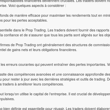
es responsabilités financières deviennent cruciales. Les traders doiven
prise. Voici quelques aspects à considérer :
Éditer la page
Dernière édition : 14 Jun 2024
Partager
 fonds de manière efficace pour maximiser les rendements tout en minimi
(>^_^)> Galope sous
YesWiki
<(^_^<)
res pour les pertes acceptables.
ntielle dans le Prop Trading. Les traders doivent fournir des rapports rég
 confiance et de s'assurer que tous les partis sont alignés sur les objec
 firmes de Prop Trading ont généralement des structures de commission
iel de gains nets et leurs obligations financières.
er les erreurs courantes qui peuvent entraîner des pertes importantes. V
essite des compétences avancées et une connaissance approfondie des m
pour rester à jour avec les dernières stratégies et outils de trading
s traders à améliorer leurs compétences.
out lorsqu'on utilise le capital de l'entreprise. Il est crucial de dévelo
mpulsives.
ng bien définie est essentielle pour réussir. Les traders doivent élabor