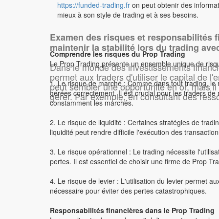
https://funded-trading.fr
on peut obtenir des informati
mieux à son style de trading et à ses besoins.
Examen des risques et responsabilités f
maintenir la stabilité lors du trading avec
Comprendre les risques du Prop Trading
Le Prop Trading présente un ensemble unique de risques
Dans le monde des investissements financier
Ren
permet aux traders d'utiliser le capital de l
1. Le risque de marché : Comme dans tout trading, le r
peut sembler une opportunité en or, mais il
gérées correctement. Il est crucial pour les traders de 
gérer. Par exemple, en consultant des re
constamment les marchés.
Gestion du site
Droits
Look
Utilisateur
2. Le risque de liquidité : Certaines stratégies de tra
liquidité peut rendre difficile l'exécution des transacti
Gérer les droits des pages
3. Le risque opérationnel : Le trading nécessite l'uti
Cette action est réservée aux admins
pertes. Il est essentiel de choisir une firme de Prop Tra
4. Le risque de levier : L'utilisation du levier permet a
nécessaire pour éviter des pertes catastrophiques.
Commentaires
Responsabilités financières dans le Prop Trading
Se connecter pour commenter.