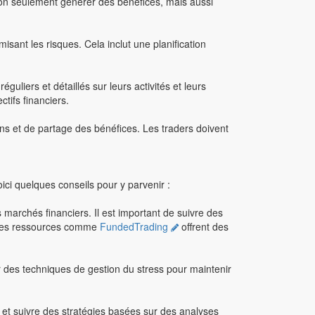
t non seulement générer des bénéfices, mais aussi
sant les risques. Cela inclut une planification
uliers et détaillés sur leurs activités et leurs
tifs financiers.
s et de partage des bénéfices. Les traders doivent
oici quelques conseils pour y parvenir :
archés financiers. Il est important de suivre des
. Des ressources comme
FundedTrading
offrent des
pper des techniques de gestion du stress pour maintenir
er et suivre des stratégies basées sur des analyses