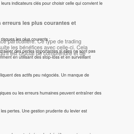
urs indicateurs clés pour choisir celle qui convient le
 erreurs les plus courantes et
risques les plus courants :
ce particulière. Ce type de trading
deau
suite les bénéfices avec celle-ci. Cela
raîner des pertes importantes si elles ne sont pas
u'il est crucial de comprendre et de
mment en utilisant des stop-loss et en surveillant
impliquent des actifs peu négociés. Un manque de
Droits des actions/handlers
logiques ou les erreurs humaines peuvent entraîner des
nt les pertes. Une gestion prudente du levier est