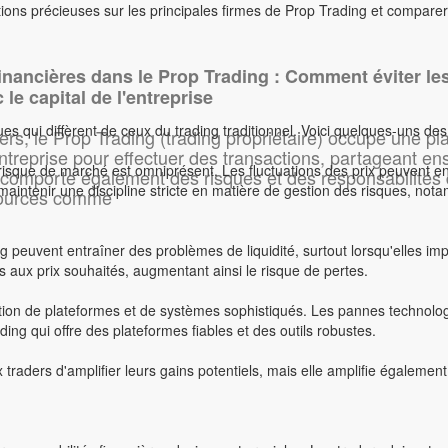
ons précieuses sur les principales firmes de Prop Trading et comparer le
inancières dans le Prop Trading : Comment éviter les
 le capital de l'entreprise
Description de mon wiki
 qui diffèrent de ceux du trading traditionnel. Voici quelques-uns des 
s, le Prop Trading (trading propriétaire) occupe une pla
dez-vous dans la roue crantée / gestion du site pour modifier ce ban
'entreprise pour effectuer des transactions, partageant en
isque de marché est omniprésent. Les fluctuations des prix peuvent ent
 comporte également des risques et des responsabilités q
maintenir une discipline stricte en matière de gestion des risques, nota
ssources comme
ices
Fichier de conf
MAJ / extensions
Sauvegardes
ding peuvent entraîner des problèmes de liquidité, surtout lorsqu'elles 
ons aux prix souhaités, augmentant ainsi le risque de pertes.
lisation de plateformes et de systèmes sophistiqués. Les pannes techno
ding qui offre des plateformes fiables et des outils robustes.
ux traders d'amplifier leurs gains potentiels, mais elle amplifie égaleme