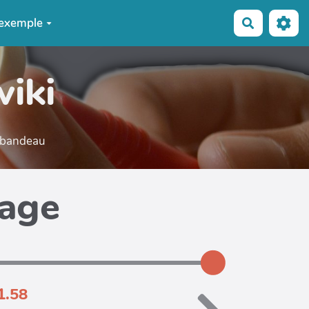
exemple
Recherche
wiki
e bandeau
page
1.58