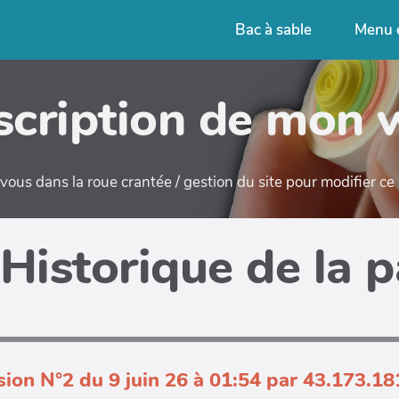
Bac à sable
Menu 
cription de mon 
ous dans la roue crantée / gestion du site pour modifier c
Historique de la 
sion N°2 du 9 juin 26 à 01:54 par 43.173.18