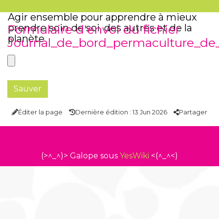
Agir ensemble pour apprendre à mieux
prendre soin de soi, des autres et de la
Formulaire d'envoi du fichier
planète
Journal_de_bord_permaculture_de_
Éditer la page
Dernière édition : 13 Jun 2026
Partager
(>^_^)> Galope sous
YesWiki
<(^_^<)