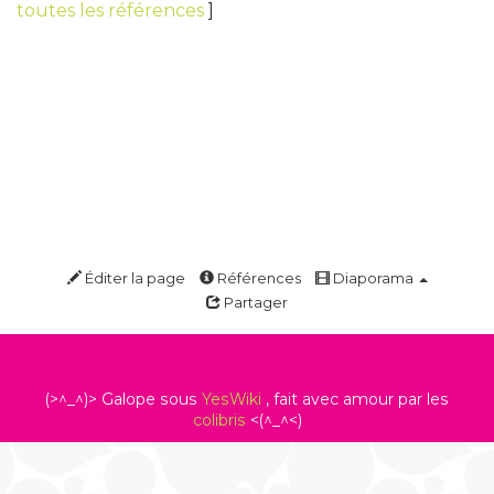
toutes les références
]
Éditer la page
Références
Diaporama
Partager
(>^_^)> Galope sous
YesWiki
, fait avec amour par les
colibris
<(^_^<)