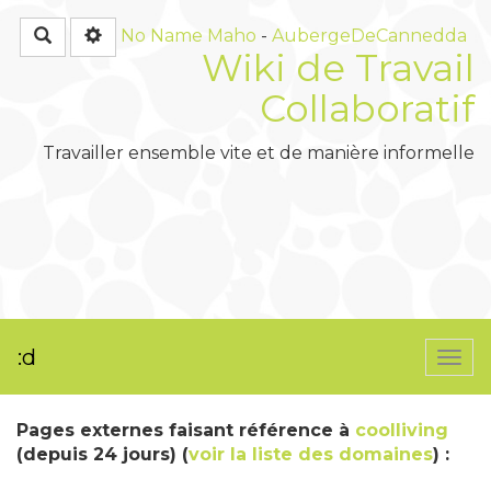
Rechercher
No Name
Maho
-
AubergeDeCannedda
Wiki de Travail
Collaboratif
Travailler ensemble vite et de manière informelle
:d
Togg
navi
Pages externes faisant référence à
coolliving
(depuis 24 jours) (
voir la liste des domaines
) :