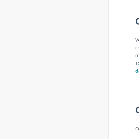
V
c
m
T
d
C