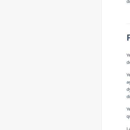
d
Y
d
Y
a
d
d
Y
q
L