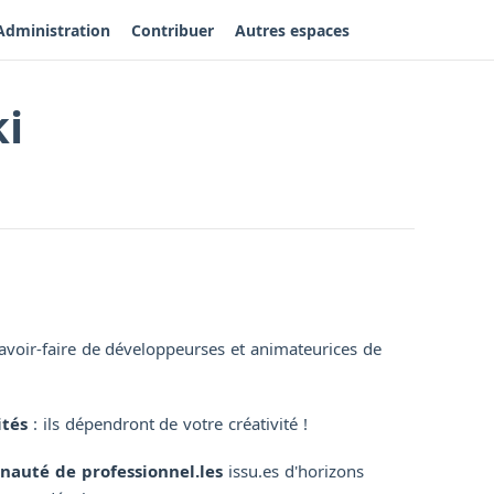
Administration
Contribuer
Autres espaces
ki
savoir-faire de développeurses et animateurices de
ités
: ils dépendront de votre créativité !
auté de professionnel.les
issu.es d'horizons