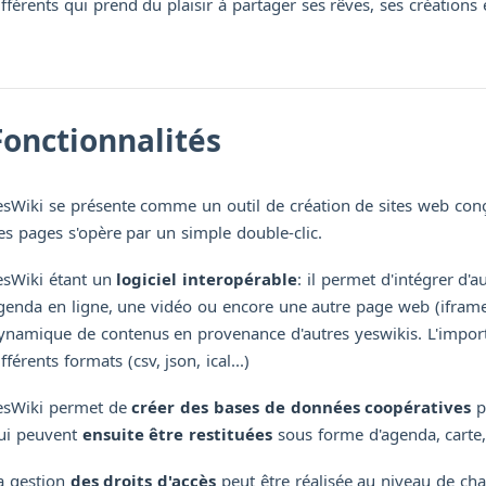
ifférents qui prend du plaisir à partager ses rêves, ses création
Fonctionnalités
esWiki se présente comme un outil de création de sites web co
es pages s'opère par un simple double-clic.
esWiki étant un
logiciel interopérable
: il permet d'intégrer d'
genda en ligne, une vidéo ou encore une autre page web (iframe).
ynamique de contenus en provenance d'autres yeswikis. L'import 
ifférents formats (csv, json, ical...)
esWiki permet de
créer des bases de données coopératives
p
ui peuvent
ensuite être restituées
sous forme d'agenda, carte, 
a gestion
des droits d'accès
peut être réalisée au niveau de ch