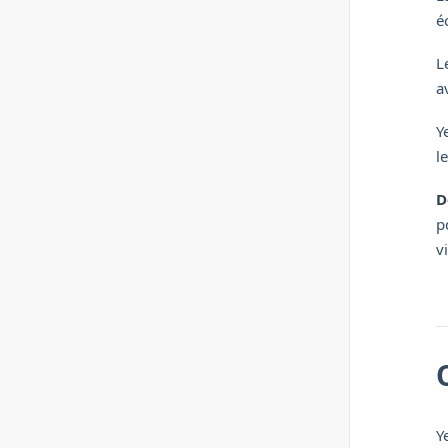
é
L
a
Y
l
D
p
v
Y