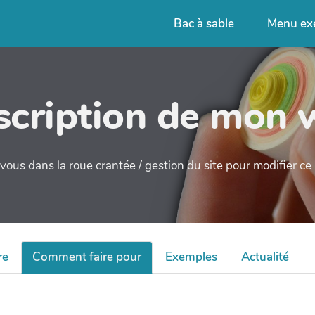
Bac à sable
Menu ex
cription de mon 
ous dans la roue crantée / gestion du site pour modifier c
re
Comment faire pour
Exemples
Actualité