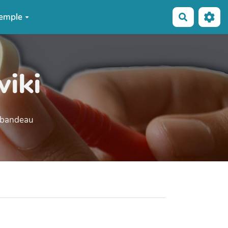
emple
Recherche
wiki
e bandeau