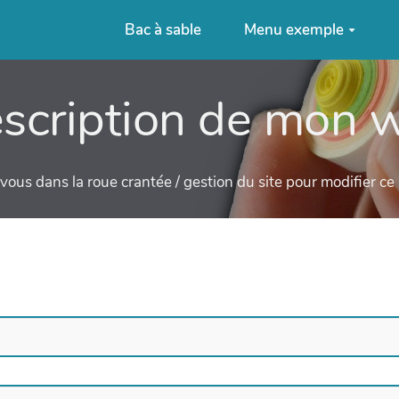
Bac à sable
Menu exemple
scription de mon w
ous dans la roue crantée / gestion du site pour modifier c