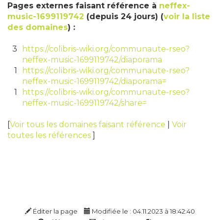
Pages externes faisant référence à
neffex-
music-1699119742
(depuis 24 jours) (
voir la liste
des domaines
) :
3
https://colibris-wiki.org/communaute-rseo?
neffex-music-1699119742/diaporama
1
https://colibris-wiki.org/communaute-rseo?
neffex-music-1699119742/diaporama=
1
https://colibris-wiki.org/communaute-rseo?
neffex-music-1699119742/share=
[
Voir tous les domaines faisant référence
|
Voir
toutes les références
]
Éditer la page
Modifiée le : 04.11.2023 à 18:42:40