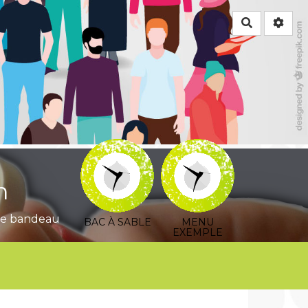
Rechercher
n
 ce bandeau
BAC À SABLE
MENU
EXEMPLE