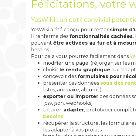
Félicitations, votre w
YesWiki : un outil convivial potenti
YesWiki a été conçu pour rester
simple d'
Il renferme des
fonctionnalités cachées
,
pouvant
être activées au fur et à mesur
besoins.
Pour cela vous pourrez facilement dans
Ye
modifier une page, (ré)organiser les 
choisir
le rendu graphique
ou l'adapt
concevoir des
formulaires pour réco
présenter ces données
sous des ren
listes, annuaire, album...)
exporter ou importer
des données so
(csv, json, webhooks)
triturer,
adapter
, prototyper complèt
besoins
récupérer la structure, les formulaire
les adapter à vos projets