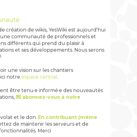
unauté
de création de wikis, YesWiki est aujourd'hui
r une communauté de professionnels et
ons différents qui prend du plaisir à
réations et ses développements. Nous serons
!
ir une vision sur les chantiers
ici notre
espace central
.
ment être tenu·e informé·e des nouveautés
ations,
💌 abonnez-vous à notre
volat et le don.
En contribuant (même
tez de maintenir les serveurs et de
onctionnalités. Merci