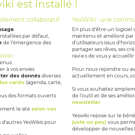
iki est installé !
ellement collaboratif
YesWiki : une comm
usage
.
En plus d'être un logiciel 
 installées par défaut,
maintenu et amélioré pa
e
de l'émergence des
d'utilisateurs issus d'horiz
partager ses rêves, ses c
sWiki
:
ravi·e·s de vous y accueillir 
menus
er à vos envies
Pour nous rejoindre ou avo
lter des donnés
diverses
actuellement en cours, vo
dus variés
(agenda, carte,
Si vous souhaitez simple
us des formats ouverts
de l'outil et de ses amélior
newsletter
ement le site
selon vos
Yeswiki repose sur le béné
s d'autres YesWikis pour
juste un peu)
vous permet
développer de nouvelles f