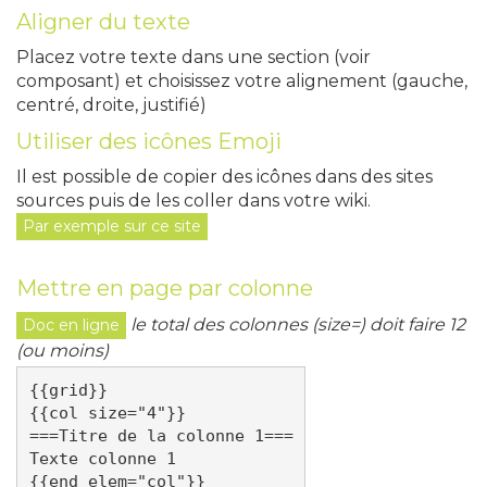
Aligner du texte
Placez votre texte dans une section (voir
composant) et choisissez votre alignement (gauche,
centré, droite, justifié)
Utiliser des icônes Emoji
Il est possible de copier des icônes dans des sites
sources puis de les coller dans votre wiki.
Par exemple sur ce site
Mettre en page par colonne
le total des colonnes (size=) doit faire 12
Doc en ligne
(ou moins)
{{grid}}

{{col size="4"}}

===Titre de la colonne 1===

Texte colonne 1

{{end elem="col"}}
