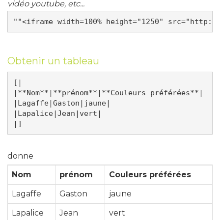
vidéo youtube, etc...
Obtenir un tableau
[|

|**Nom**|**prénom**|**Couleurs préférées**|

|Lagaffe|Gaston|jaune|

|Lapalice|Jean|vert|

donne
Nom
prénom
Couleurs préférées
Lagaffe
Gaston
jaune
Lapalice
Jean
vert