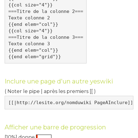
{{col size="4"}}

===Titre de la colonne 2===

Texte colonne 2

{{end elem="col"}}

{{col size="4"}}

===Titre de la colonne 3===

Texte colonne 3

{{end elem="col"}}

Inclure une page d'un autre yeswiki
( Noter le pipe | après les premiers [[ )
Afficher une barre de progression
[10%] donne