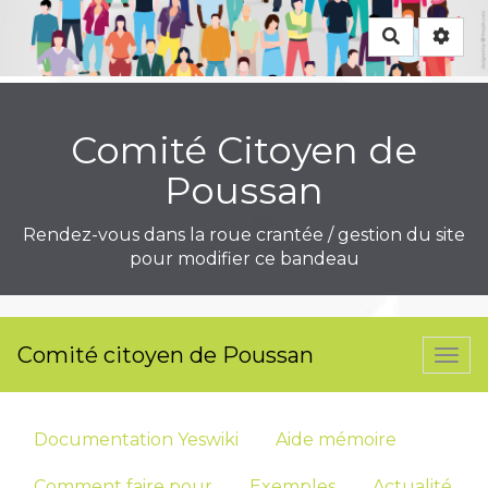
Rechercher
Comité Citoyen de
Poussan
Rendez-vous dans la roue crantée / gestion du site
pour modifier ce bandeau
Comité citoyen de Poussan
Togg
navi
Documentation Yeswiki
Aide mémoire
Comment faire pour
Exemples
Actualité