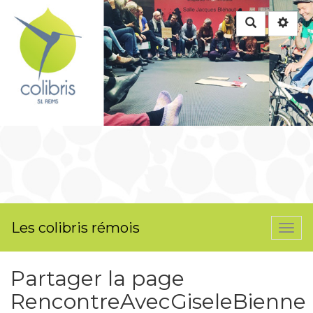
Rechercher
Les colibris rémois
Togg
navi
Partager la page
RencontreAvecGiseleBienne