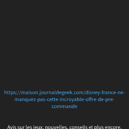
https://maison.journald
france-
ne-
manquez-
pas-
cette-
incroyable-
offre-
https://maison.journaldegeek.com/disney-france-ne-
de-
manquez-pas-cette-incroyable-offre-de-pre-
commande
pre-
commande
Avis sur les jeux, nouvelles, conseils et plus encore.