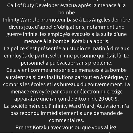
Call of Duty Developer évacua après la menace à la
Avis
bombe
sur
Infinity Ward, le promoteur basé à Los Angeles derrière
divers jeux d'appel d'obligations, notamment une
les
guerre infinie, les employés évacués à la suite d'une
menace à la bombe, Kotaku a appris.
jeux,
La police s'est présentée au studio ce matin à dire aux
employés de partir, selon une personne qui était là. Le
nouvelles,
personnel a pu évacuer sans problème.
conseils
Cela vient comme une série de menaces à la bombe
auraient saisi des institutions partout en Amérique, y
et
compris les écoles et les bureaux du gouvernement. La
menace envoyée par courrier électronique exige
plus
apparaître une rançon de Bitcoin de 20 000 $.
encore.
La société mère de l'Infinity Ward Ward, Activision, n'a
pas répondu immédiatement à une demande de
Call
commentaires.
Prenez Kotaku avec vous où que vous alliez.