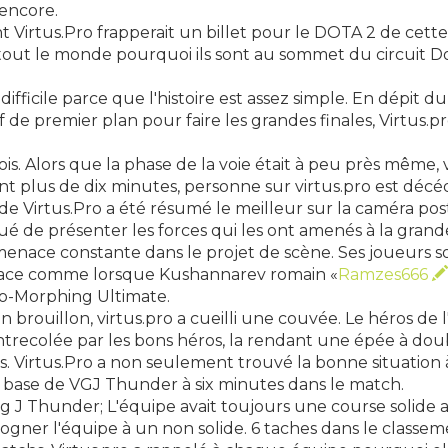
 encore.
ient Virtus.Pro frapperait un billet pour le DOTA 2 de cett
tout le monde pourquoi ils sont au sommet du circuit Do
ifficile parce que l'histoire est assez simple. En dépit 
 premier plan pour faire les grandes finales, Virtus.pro
 trois. Alors que la phase de la voie était à peu près même
t plus de dix minutes, personne sur virtus.pro est décédé
 de Virtus.Pro a été résumé le meilleur sur la caméra po
ué de présenter les forces qui les ont amenés à la grande
 menace constante dans le projet de scène. Ses joueurs
r place comme lorsque Kushannarev romain «
Ramzes666
ro-Morphing Ultimate.
un brouillon, virtus.pro a cueilli une couvée. Le héros de
ontrecolée par les bons héros, la rendant une épée à do
s. Virtus.Pro a non seulement trouvé la bonne situation à
la base de VGJ Thunder à six minutes dans le match.
ng J Thunder; L'équipe avait toujours une course solide a
ogner l'équipe à un non solide. 6 taches dans le classem