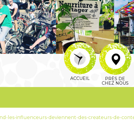
ACCUEIL
PRÈS DE
CHEZ NOUS
and-les-influenceurs-deviennent-des-createurs-de-cont