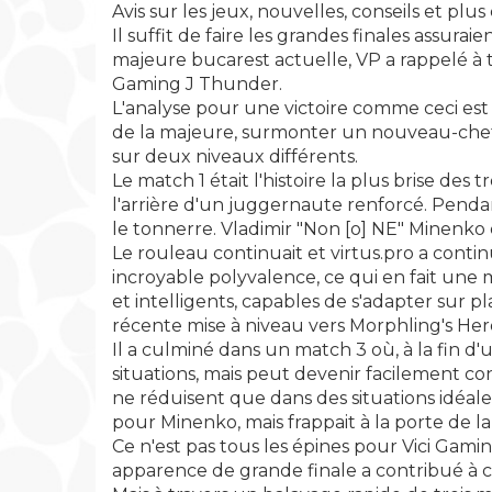
Avis sur les jeux, nouvelles, conseils et plus
Il suffit de faire les grandes finales assura
majeure bucarest actuelle, VP a rappelé à 
Gaming J Thunder.
L'analyse pour une victoire comme ceci est d
de la majeure, surmonter un nouveau-chef de
sur deux niveaux différents.
Le match 1 était l'histoire la plus brise des
l'arrière d'un juggernaute renforcé. Pendan
le tonnerre. Vladimir "Non [o] NE" Minenko
Le rouleau continuait et virtus.pro a contin
incroyable polyvalence, ce qui en fait une
et intelligents, capables de s'adapter su
récente mise à niveau vers Morphling's He
Il a culminé dans un match 3 où, à la fin d'
situations, mais peut devenir facilement c
ne réduisent que dans des situations idéale
pour Minenko, mais frappait à la porte de 
Ce n'est pas tous les épines pour Vici Gami
apparence de grande finale a contribué à c