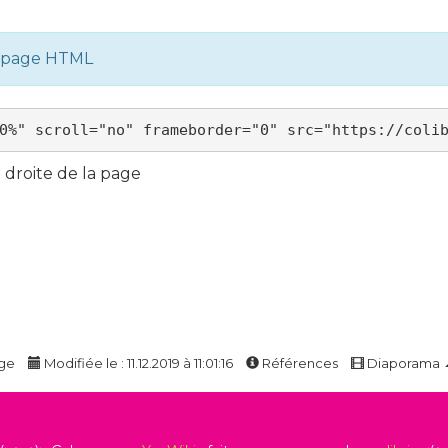
e page HTML
droite de la page
age
Modifiée le : 11.12.2019 à 11:01:16
Références
Diaporama