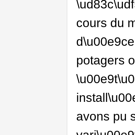
\ud83c\udf
cours du 
d\u00e9ce
potagers o
\u00e9t\u
install\u0
avons pu 
vari\u00e9