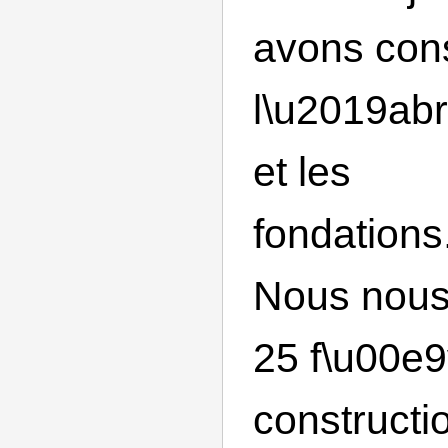
avons cons
l\u2019abri
et les
fondations
Nous nous
25 f\u00e9
constructi