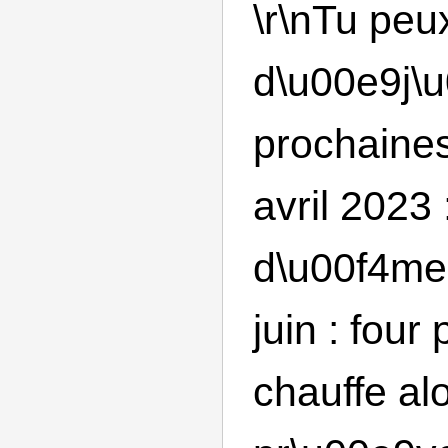
\r\nTu peu
d\u00e9j\u
prochaines
avril 2023 
d\u00f4me 
juin : four
chauffe al