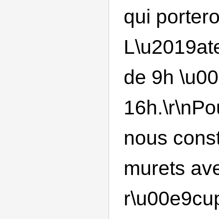
qui portero
L\u2019ate
de 9h \u0
16h.\r\nPo
nous const
murets ave
r\u00e9cup