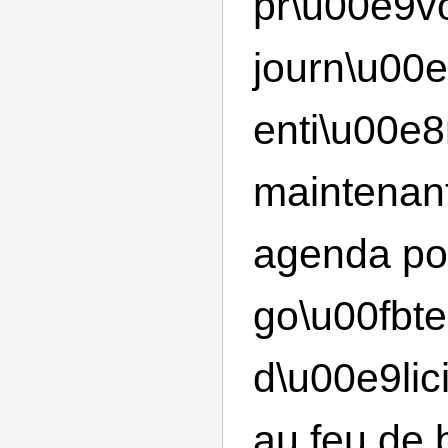
pr\u00e9vo
journ\u00
enti\u00e
maintenan
agenda po
go\u00fbte
d\u00e9lic
au feu de b