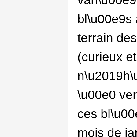
bl\u00e9s 
terrain de
(curieux e
n\u2019h\
\u00e0 ven
ces bl\u00
mois de ja