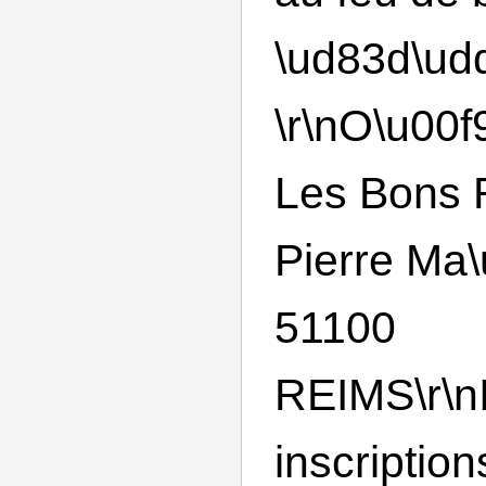
\ud83d\ud
\r\nO\u00f
Les Bons R
Pierre Ma
51100
REIMS\r\nI
inscription