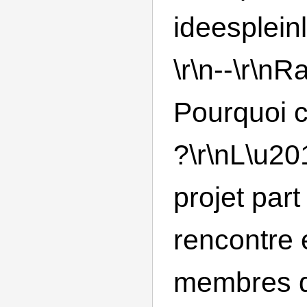
ideesplein
\r\n--\r\nR
Pourquoi c
?\r\nL\u20
projet par
rencontre 
membres 