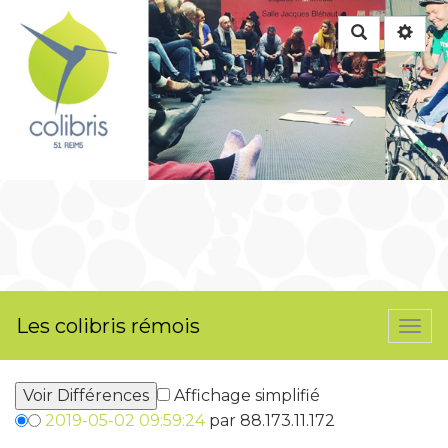
Rechercher
Les colibris rémois
Togg
navi
Affichage simplifié
2019-05-02 09:59:24
par 88.173.11.172