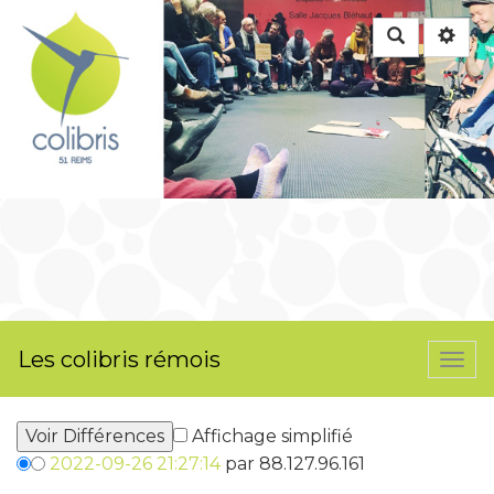
Rechercher
Les colibris rémois
Togg
navi
Affichage simplifié
2022-09-26 21:27:14
par 88.127.96.161