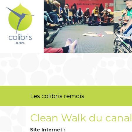
Les colibris rémois
Clean Walk du cana
Site Internet :