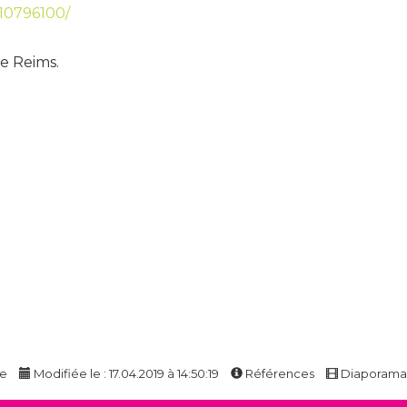
10796100/
e Reims.
.
ge
Modifiée le : 17.04.2019 à 14:50:19
Références
Diaporam