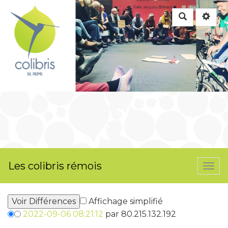
Rechercher
Les colibris rémois
Togg
navi
Affichage simplifié
2022-09-06 08:21:12
par 80.215.132.192