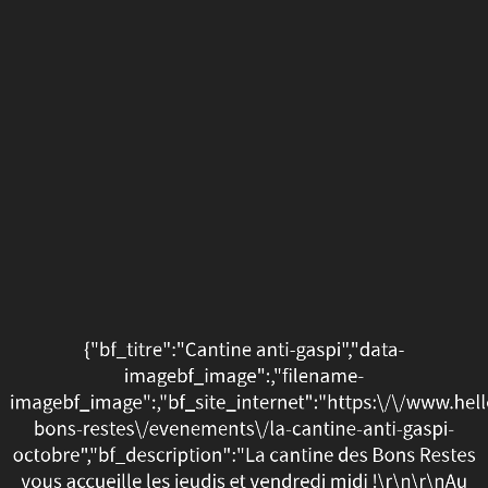
{"bf_titre":"Cantine
anti-
gaspi","data-
imagebf_image":,"filena
imagebf_image":,"bf_site
bons-
restes\/evenements\/la-
cantine-
{"bf_titre":"Cantine anti-gaspi","data-
anti-
imagebf_image":,"filename-
imagebf_image":,"bf_site_internet":"https:\/\/www.hel
gaspi-
bons-restes\/evenements\/la-cantine-anti-gaspi-
octobre","bf_description":"La cantine des Bons Restes
octobre","bf_description"
vous accueille les jeudis et vendredi midi !\r\n\r\nAu