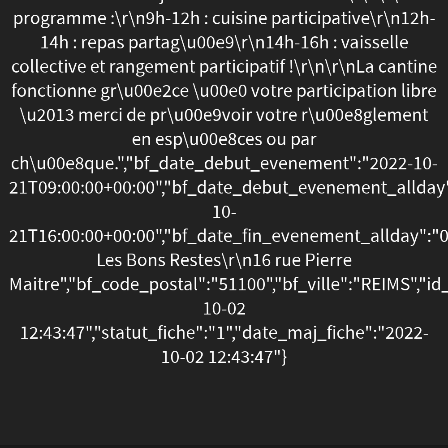
programme :\r\n9h-12h : cuisine participative\r\n12h-
cantine
14h : repas partag\u00e9\r\n14h-16h : vaisselle
des
collective et rangement participatif !\r\n\r\nLa cantine
fonctionne gr\u00e2ce \u00e0 votre participation libre
Bons
\u2013 merci de pr\u00e9voir votre r\u00e8glement
en esp\u00e8ces ou par
Restes
ch\u00e8que.","bf_date_debut_evenement":"2022-10-
21T09:00:00+00:00","bf_date_debut_evenement_allday
vous
10-
accueille
21T16:00:00+00:00","bf_date_fin_evenement_allday":"
Les Bons Restes\r\n16 rue Pierre
les
Maitre","bf_code_postal":"51100","bf_ville":"REIMS","id
10-02
jeudis
12:43:47","statut_fiche":"1","date_maj_fiche":"2022-
et
10-02 12:43:47"}
vendredi