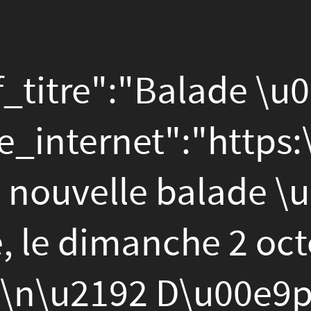
":"Balade \u00e0
ernet":"https:\/\/www.fa
ternet":"https:\/\/www.fa
le balade \u00e0 v\u00e9
imanche 2 octobre 2022
92 D\u00e9part 10h Porte
.\r\n\u2192 Parcours de
v\u00e9e 12h Parc L\u00e