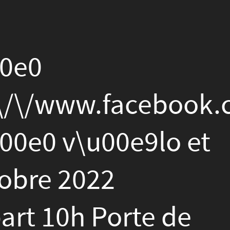
cebook.com\/events\/1249
cebook.com\/events\/1249
lo et
 de
9o