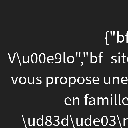
{"bf_titre":"Balade
\u00e0
{"bf_titre
V\u00e9lo","bf_site_int
vous
V\u00e9lo","bf_site_in
propose
vous propose une nouvel
une
en famille, le d
nouvelle
balade
\ud83d\ude03\r\n\u21
\u00e0
Mars \u00e0 Reims
v\u00e9lo
15km.\r\n\u2192 Arri
et