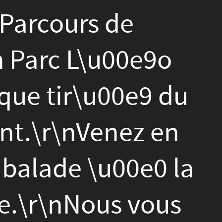
 du
 en
0 la
ous
venement":"2022-