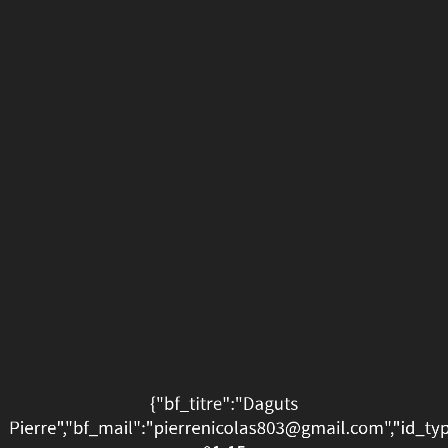
{"bf_titre":"Daguts
Pierre","bf_mail":"pierr
01-
15
00:12:26","statut_fiche":
01-
15
00:12:26"}
{"bf_titre":"Daguts
Pierre","bf_mail":"pierrenicolas803@gmail.com","id_typ