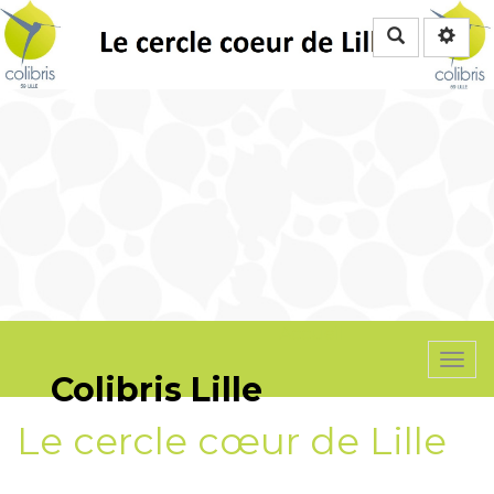
Rechercher
Accueil
Togg
Colibris Lille
navi
Le cercle cœur de Lille