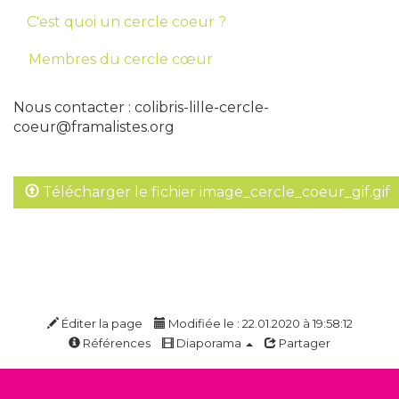
C'est quoi un cercle coeur ?
Membres du cercle cœur
Nous contacter : colibris-lille-cercle-
coeur@framalistes.org
Télécharger le fichier image_cercle_coeur_gif.gif
Éditer la page
Modifiée le : 22.01.2020 à 19:58:12
Références
Diaporama
Partager