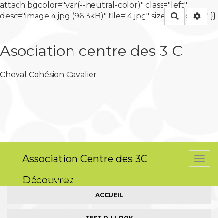
attach bgcolor="var(--neutral-color)" class="left"
desc="image 4.jpg (96.3kB)" file="4.jpg" size="medium" }}
Rechercher
Asociation centre des 3 C
Cheval Cohésion Cavalier
la
Association Centre des 3C
Togg
navi
Découvrez
meilleure voyance de Belgique
.
ACCUEIL
TEST DU LOOK