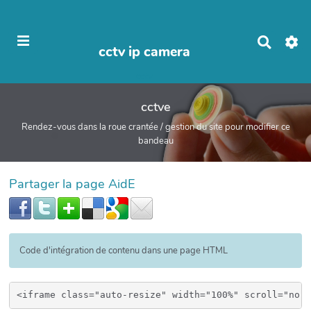
R
cctv ip camera
e
c
cctv
h
e
cctve
r
c
Rendez-vous dans la roue crantée / gestion du site pour modifier ce
h
bandeau
e
r
Partager la page AidE
Code d'intégration de contenu dans une page HTML