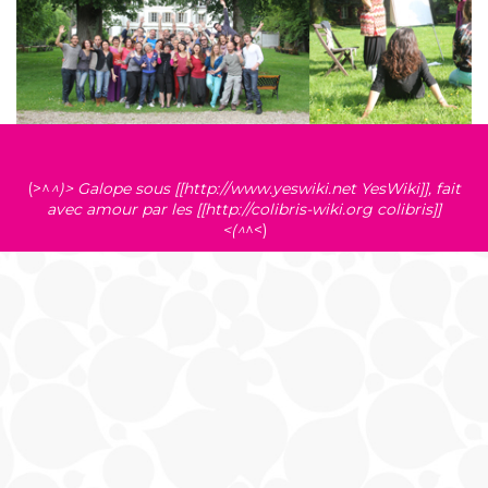
(>^
^)> Galope sous [[http://www.yeswiki.net YesWiki]], fait
avec amour par les [[http://colibris-wiki.org colibris]]
<(^
^<)