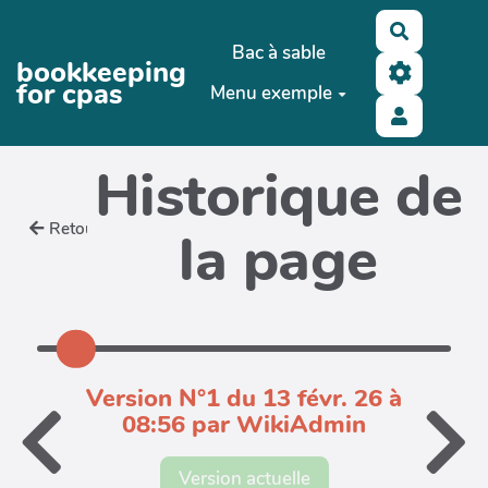
Aller au contenu principal
Recherch
Bac à sable
bookkeeping
for cpas
Menu exemple
Historique de
Retour
la page
Version N°1 du 13 févr. 26 à
08:56 par WikiAdmin
Version actuelle