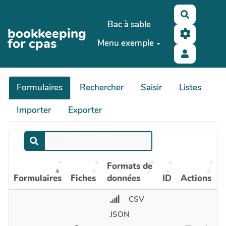
Aller au contenu principal
Recherch
Bac à sable
bookkeeping
for cpas
Menu exemple
Formulaires
Rechercher
Saisir
Listes
Importer
Exporter
Formats de
Formulaires
Fiches
données
ID
Actions
CSV
JSON