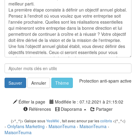
Protection anti-spam active
Sauver
Annuler
Thème
Éditer la page
Modifiée le : 07.12.2021 à 21:15:02
Références
Diaporama
Partager
(>^_^)> Galope sous
YesWiki
, fait avec amour par les
colibris
<(^_^<)
-
Onlyfans Marketing
-
MaisonTeuma
-
MaisonTeuma
-
MaisonTeuma