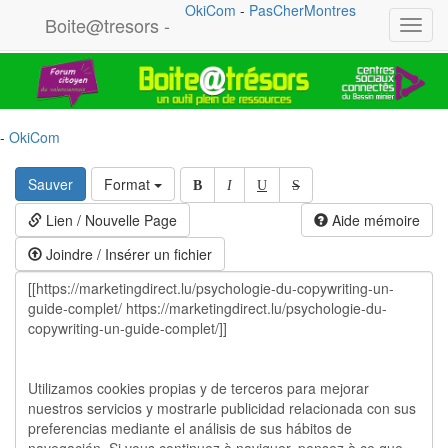
OkiCom
-
PasCherMontres
Boite@tresors -
Toggl
navig
-
OkiCom
Sauver
Format
B
I
U
S
Lien / Nouvelle Page
Aide mémoire
Joindre / Insérer un fichier