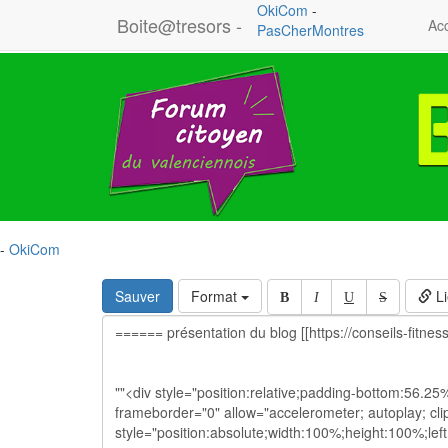
OkiCom
-
Boite@tresors -
Acc
PasCherMontres
-
OkiCom
Sauver
Format
Li
B
I
U
S