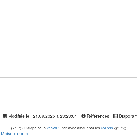
Modifiée le : 21.08.2025 à 23:23:01
Références
Diapora
(>^_^)> Galope sous
YesWiki
, fait avec amour par les
colibris
<(^_^<)
-
MaisonTeuma