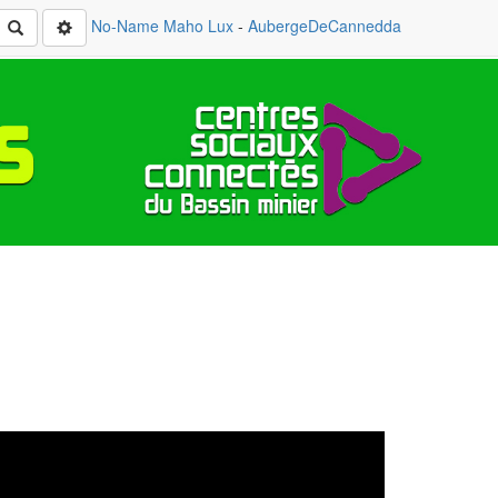
No-Name
Maho Lux
-
AubergeDeCannedda
Rechercher