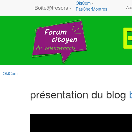
OkiCom
-
Boite@tresors -
Acc
PasCherMontres
-
OkiCom
présentation du blog