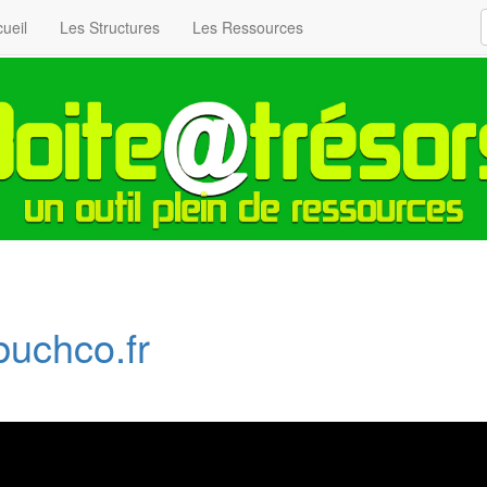
ueil
Les Structures
Les Ressources
buchco.fr