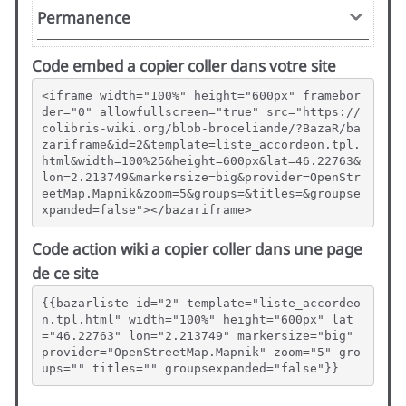
Code embed a copier coller dans votre site
<iframe width="100%" height="600px" framebor
der="0" allowfullscreen="true" src="https://
colibris-wiki.org/blob-broceliande/?BazaR/ba
zariframe&id=2&template=liste_accordeon.tpl.
html&width=100%25&height=600px&lat=46.22763&
lon=2.213749&markersize=big&provider=OpenStr
eetMap.Mapnik&zoom=5&groups=&titles=&groupse
xpanded=false"></bazariframe>
Code action wiki a copier coller dans une page
de ce site
{{bazarliste id="2" template="liste_accordeo
n.tpl.html" width="100%" height="600px" lat
="46.22763" lon="2.213749" markersize="big" 
provider="OpenStreetMap.Mapnik" zoom="5" gro
ups="" titles="" groupsexpanded="false"}}