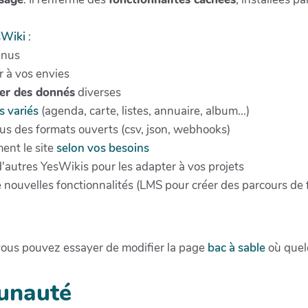
sWiki
:
enus
r à vos envies
ter des donnés
diverses
s variés
(agenda, carte, listes, annuaire, album...)
s des formats ouverts (csv, json, webhooks)
ent le site
selon vos besoins
 d'autres YesWikis pour les adapter à vos projets
de nouvelles fonctionnalités (LMS pour créer des parcours de
ous pouvez essayer de modifier la page
bac à sable
où quel
unauté