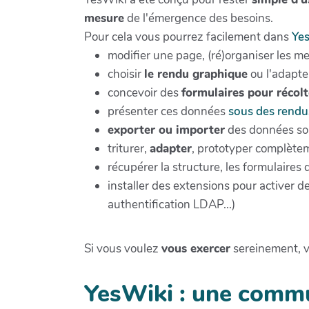
mesure
de l'émergence des besoins.
Pour cela vous pourrez facilement dans
Ye
modifier une page, (ré)organiser les m
choisir
le rendu graphique
ou l'adapte
concevoir des
formulaires pour récol
présenter ces données
sous des rendu
exporter ou importer
des données sou
triturer,
adapter
, prototyper complètem
récupérer la structure, les formulaires
installer des extensions pour activer 
authentification LDAP...)
Si vous voulez
vous exercer
sereinement, v
YesWiki : une comm