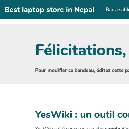
Aller au contenu principal
Best laptop store in Nepal
Bac à sabl
Félicitations,
Pour modifier ce bandeau, éditez cette p
YesWiki : un outil co
YesWiki a été conçu pour rester
simple d'