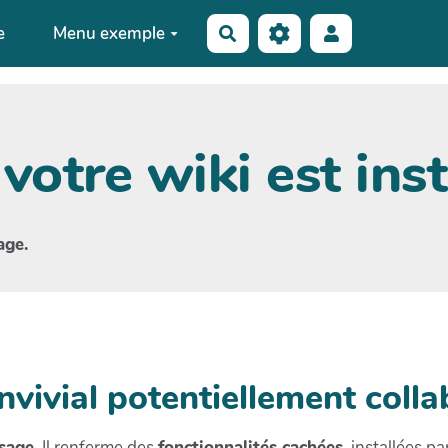
e
Menu exemple
Rechercher
 votre wiki est inst
age.
nvivial potentiellement colla
usage
. Il renferme des
fonctionnalités cachées
, installées p