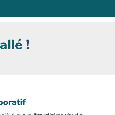
allé !
boratif
ar défaut, pouvant
être activées au fur et à