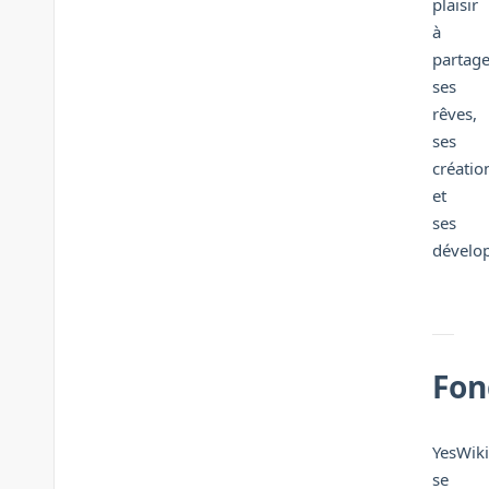
plaisir
à
partage
ses
rêves,
ses
créatio
et
ses
dévelo
Fon
YesWiki
se