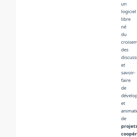
un
logiciel
libre
né
du
croise
des
discuss
et
savoir-
faire
de
dévelo
et
animat
de
projet
coopér