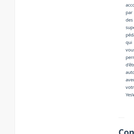
acc
par
des
sup
péd
qui
vou
per
d'êt
aut
ave
vot
YesW
Con