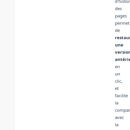
d'histo
des
pages
permet
de
restau
une
versio
antéri
en
un
clic,
et
facilite
la
compar
avec
la