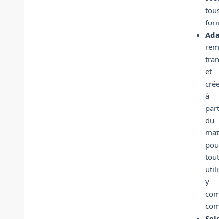
tou
for
Ada
remi
tra
et
crée
à
part
du
mat
pou
tou
util
y
com
com
Sel