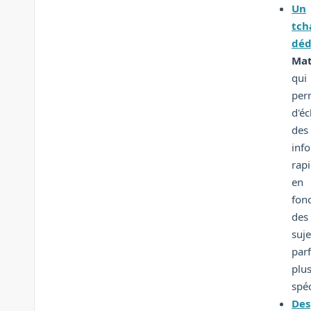
Un
tch
déd
Mat
qui
per
d'é
des
inf
rap
en
fon
des
suje
parf
plu
spéc
Des