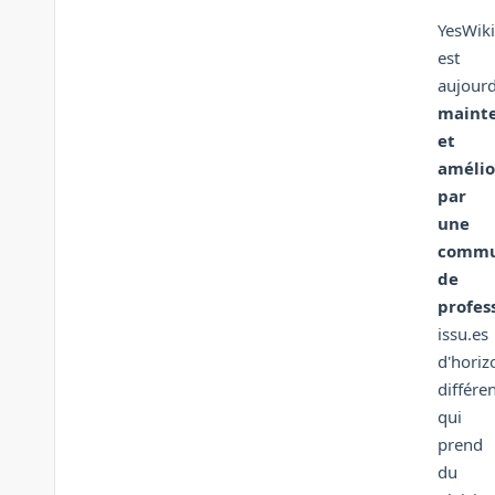
YesWiki
est
aujourd
maint
et
amélio
par
une
commu
de
profes
issu.es
d'horiz
différe
qui
prend
du