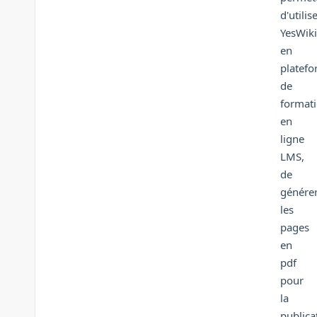
d'utilis
YesWiki
en
platef
de
format
en
ligne
LMS,
de
génére
les
pages
en
pdf
pour
la
publica