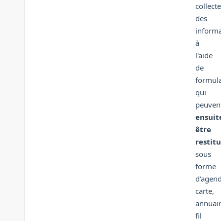
collecte
des
informa
à
l'aide
de
formula
qui
peuven
ensuit
être
restit
sous
forme
d'agend
carte,
annuair
fil