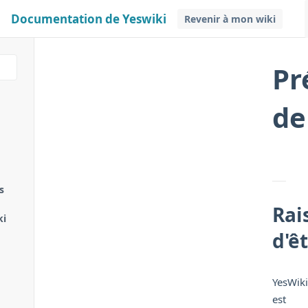
Documentation de Yeswiki
Revenir à mon wiki
Pr
de
s
Rai
ki
d'ê
YesWiki
est