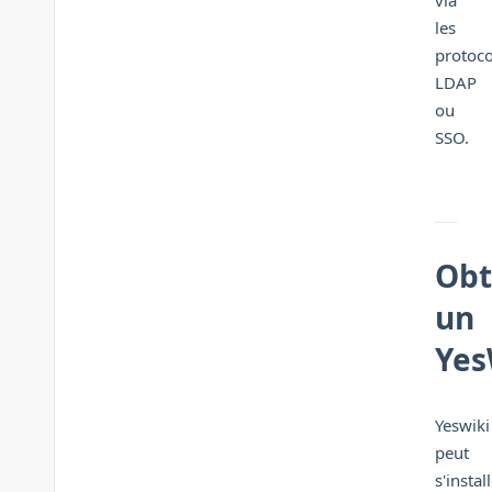
via
les
protoco
LDAP
ou
SSO.
Obt
un
Yes
Yeswiki
peut
s'instal