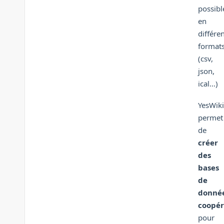
possibl
en
différe
format
(csv,
json,
ical...)
YesWiki
permet
de
créer
des
bases
de
donné
coopér
pour