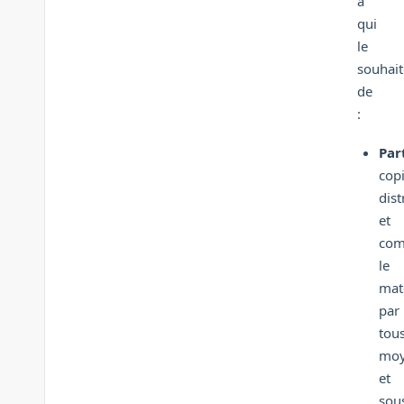
à
qui
le
souhait
de
:
Par
copi
dist
et
com
le
mat
par
tou
moy
et
sou