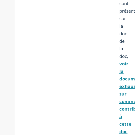
sont
présen
sur
la
doc
de
la
doc,
voir
la
docum
exhaus
sur
comm
contri
à
cette
doc
.