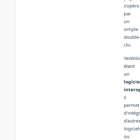
s'opère
par
un
simple
double
clic.
YesWiki
étant
un
logicie
intero
il
permet
d'intég
d'autre
logiciel
ou