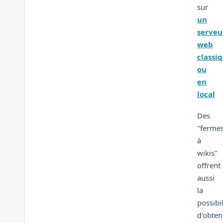
sur
un
serveu
web
classi
ou
en
local
Des
"ferme
à
wikis"
offrent
aussi
la
possibil
d'obten