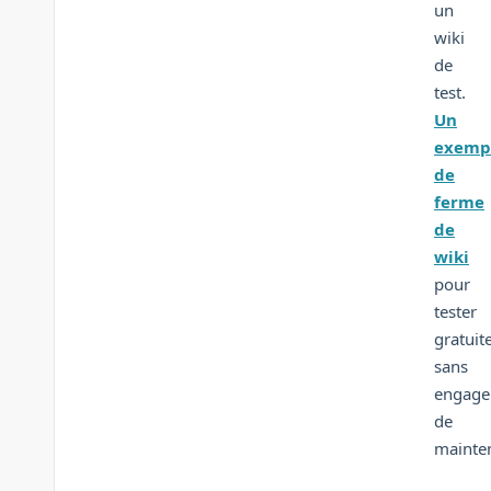
un
wiki
de
test.
Un
exemp
de
ferme
de
wiki
pour
tester
gratuit
sans
engag
de
mainte