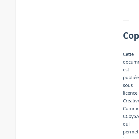
Cop
Cette
docume
est
publiée
sous
licence
Creativ
Commo
CCbyS
qui
permet