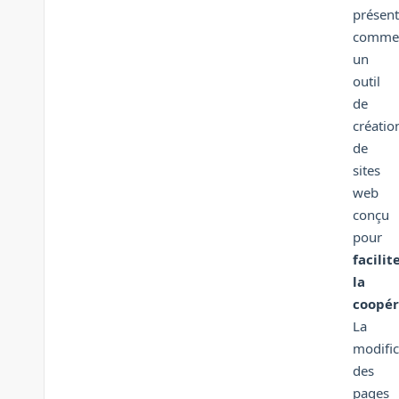
présen
comme
un
outil
de
créatio
de
sites
web
conçu
pour
facilit
la
coopér
La
modific
des
pages