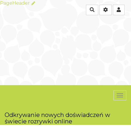
PageHeader
Rechercher
Togg
navi
Odkrywanie nowych doświadczeń w
świecie rozrywki online