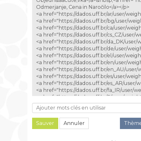
Sauver
Annuler
Thèm