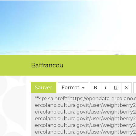
Baffrancou
Sauver
Format
B
I
U
S