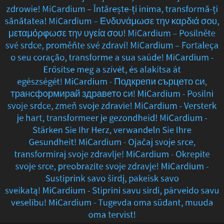
zdrowie!
MiCardium – Întărește-ți inima, transformă-ți
Stärken
sănătatea!
MiCardium – Ενδυνάμωσε την καρδιά σου,
Sie
μεταμόρφωσε την υγεία σου!
MiCardium – Posilněte
své srdce, proměňte své zdraví!
MiCardium – Fortaleça
Ihr
o seu coração, transforme a sua saúde!
MiCardium -
Erősítse meg a szívét, és alakítsa át
Herz,
egészségét!
MiCardium - Подкрепи сърцето си,
трансформирай здравето си!
MiCardium - Posilni
verbessern
svoje srdce, zmeň svoje zdravie!
MiCardium - Versterk
Sie
je hart, transformeer je gezondheid!
MiCardium -
Stärken Sie Ihr Herz, verwandeln Sie Ihre
Ihre
Gesundheit!
MiCardium - Ojačaj svoje srce,
transformiraj svoje zdravlje!
MiCardium - Okrepite
Gesundheit! MiCardium
svoje srce, preobrazite svoje zdravje!
MiCardium -
–
Sustiprink savo širdį, pakeisk savo
sveikatą!
MiCardium - Stiprini savu sirdi, pārveido savu
Renforcez
veselību!
MiCardium - Tugevda oma südant, muuda
oma tervist!