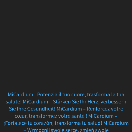
MiCardium
-
Potenzia
il
tuo
cuore,
trasforma
la
MiCardium - Potenzia il tuo cuore, trasforma la tua
tua
salute!
MiCardium – Stärken Sie Ihr Herz, verbessern
Sie Ihre Gesundheit!
MiCardium – Renforcez votre
salute! MiCardium
cœur, transformez votre santé !
MiCardium –
¡Fortalece tu corazón, transforma tu salud!
MiCardium
–
– Wzmocnij swoje serce, zmień swoje