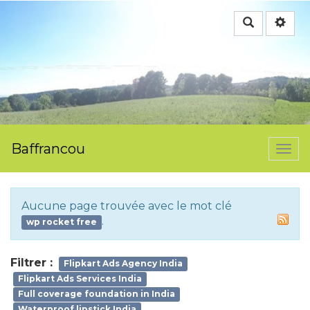
Rechercher
Baffrancou
Togg
navi
Aucune page trouvée avec le mot clé
.
wp rocket free
Filtrer :
Flipkart Ads Agency India
Flipkart Ads Services India
Full coverage foundation in India
Waterproof lipstick India