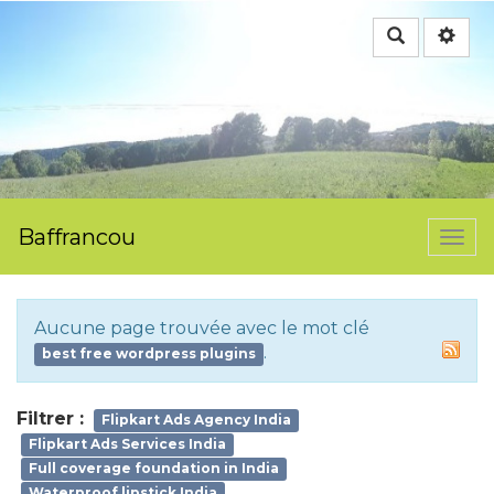
Rechercher
Baffrancou
Togg
navi
Aucune page trouvée avec le mot clé
.
best free wordpress plugins
Filtrer :
Flipkart Ads Agency India
Flipkart Ads Services India
Full coverage foundation in India
Waterproof lipstick India