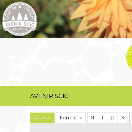
AVENIR SCIC
Sauver
Format
B
I
U
S