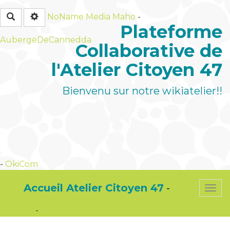
Rechercher
NoName Media
Maho
-
Plateforme
AubergeDeCannedda
Collaborative de
l'Atelier Citoyen 47
Bienvenu sur notre wikiatelier!!
-
OkiCom
Accueil Atelier Citoyen 47
-
Togg
navi
OkiCom
-
PasCherMontres